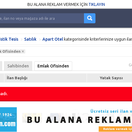
BU ALANA REKLAM VERMEK İÇİN
TIKLAYIN
stik Tesis
Satılık
Apart Otel
kategorisinde kriterlerinize uygun il
k Ofisinden
G
Sahibinden
Emlak Ofisinden
İlan Başlığı
Yatak Sayısı
adı.