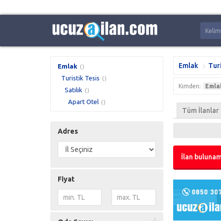
Emlak
Turi
Emlak
()
Turistik Tesis
()
Kimden:
Emla
Satılık
()
Apart Otel
()
Tüm İlanlar
Adres
İlan bulunam
Fiyat