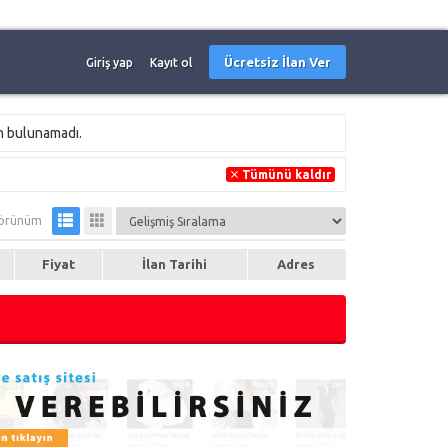
Ücretsiz İlan Ver
Giriş yap
Kayıt ol
an bulunamadı.
Tümünü kaldır
örünüm
Fiyat
İlan Tarihi
Adres