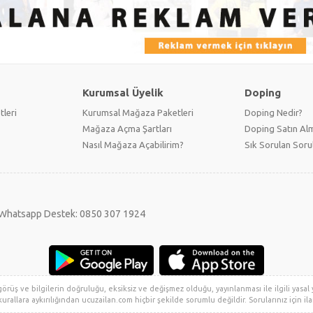
Kurumsal Üyelik
Doping
tleri
Kurumsal Mağaza Paketleri
Doping Nedir?
Mağaza Açma Şartları
Doping Satın Alm
Nasıl Mağaza Açabilirim?
Sık Sorulan Soru
Whatsapp Destek: 0850 307 1924
rüş ve bilgilerin doğruluğu, eksiksiz ve değişmez olduğu, yayınlanması ile ilgili yasal yü
urallara aykırılığından ucuzailan.com hiçbir şekilde sorumlu değildir. Sorularınız için ilan