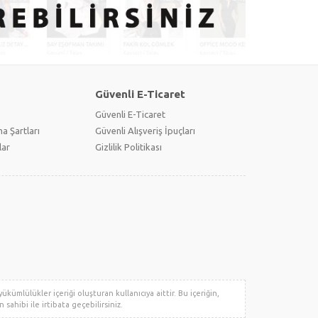
Güvenli E-Ticaret
Güvenli E-Ticaret
a Şartları
Güvenli Alışveriş İpuçları
lar
Gizlilik Politikası
kümlülükler içeriği oluşturan kullanıcıya aittir. Bu içeriğin,
 sahibi ile irtibata geçebilirsiniz.