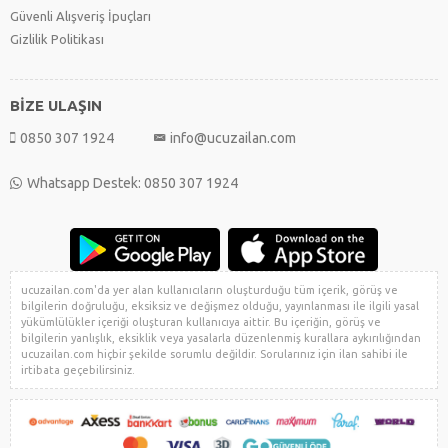
Güvenli Alışveriş İpuçları
Gizlilik Politikası
BİZE ULAŞIN
0850 307 1924
info@ucuzailan.com
Whatsapp Destek: 0850 307 1924
ucuzailan.com'da yer alan kullanıcıların oluşturduğu tüm içerik, görüş ve
bilgilerin doğruluğu, eksiksiz ve değişmez olduğu, yayınlanması ile ilgili yasal
yükümlülükler içeriği oluşturan kullanıcıya aittir. Bu içeriğin, görüş ve
bilgilerin yanlışlık, eksiklik veya yasalarla düzenlenmiş kurallara aykırılığından
ucuzailan.com hiçbir şekilde sorumlu değildir. Sorularınız için ilan sahibi ile
irtibata geçebilirsiniz.