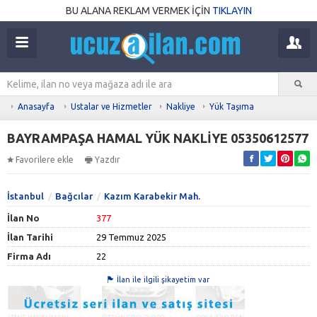
BU ALANA REKLAM VERMEK İÇİN
TIKLAYIN
Anasayfa
Ustalar ve Hizmetler
Nakliye
Yük Taşıma
BAYRAMPAŞA HAMAL YÜK NAKLİYE 05350612577
Favorilere ekle
Yazdır
İstanbul
Bağcılar
Kazım Karabekir Mah.
İlan No
377
İlan Tarihi
29 Temmuz 2025
Firma Adı
22
İlan ile ilgili şikayetim var