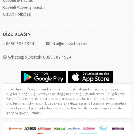
Güvenli E-Ticaret
Güvenli Alışveriş İpuçları
Gizlilik Politikası
BİZE ULAŞIN
0850 307 1924
info@ucuzailan.com
Whatsapp Destek: 0850 307 1924
ucuzailan.com'da yer alan kullanıcıların oluşturduğu tüm içerik, görüş ve
bilgilerin doğruluğu, eksiksiz ve değişmez olduğu, yayınlanması ile ilgili yasal
yükümlülükler içeriği oluşturan kullanıcıya aittir. Bu içeriğin, görüş ve
bilgilerin yanlışlık, eksiklik veya yasalarla düzenlenmiş kurallara aykırılığından
ucuzailan.com hiçbir şekilde sorumlu değildir. Sorularınız için ilan sahibi ile
irtibata geçebilirsiniz.