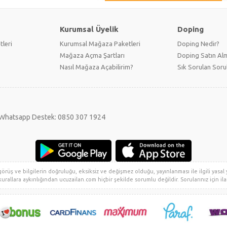
Kurumsal Üyelik
Doping
tleri
Kurumsal Mağaza Paketleri
Doping Nedir?
Mağaza Açma Şartları
Doping Satın Alm
Nasıl Mağaza Açabilirim?
Sık Sorulan Soru
Whatsapp Destek: 0850 307 1924
rüş ve bilgilerin doğruluğu, eksiksiz ve değişmez olduğu, yayınlanması ile ilgili yasal yü
urallara aykırılığından ucuzailan.com hiçbir şekilde sorumlu değildir. Sorularınız için ilan