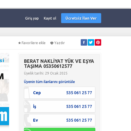
Ücretsiz İlan Ver
Giriş yap
Kayıt ol
Favorilere ekle
Yazdır
BERAT NAKLİYAT YÜK VE EŞYA
TAŞIMA 05350612577
Üyelik tarihi: 29 Ocak 2025
Üyenin tüm ilanlarını görüntüle
Cep
535 061 25 77
İş
535 061 25 77
Ev
535 061 25 77