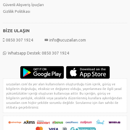
Güvenli Alışveriş İpuçları
Gizlilik Politikası
BİZE ULAŞIN
0850 307 1924
info@ucuzailan.com
Whatsapp Destek: 0850 307 1924
ucuzailan.com'da yer alan kullanıcıların oluşturduğu tüm içerik, görüş ve
bilgilerin doğruluğu, eksiksiz ve değişmez olduğu, yayınlanması ile ilgili yasal
yükümlülükler içeriği oluşturan kullanıcıya aittir. Bu içeriğin, görüş ve
bilgilerin yanlışlık, eksiklik veya yasalarla düzenlenmiş kurallara aykırılığından
ucuzailan.com hiçbir şekilde sorumlu değildir. Sorularınız için ilan sahibi ile
irtibata geçebilirsiniz.