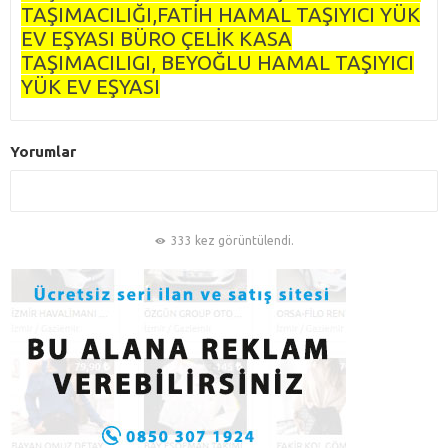
TAŞIMACILIĞI,FATİH HAMAL TAŞIYICI YÜK
EV EŞYASI BÜRO ÇELİK KASA
TAŞIMACILIGI, BEYOĞLU HAMAL TAŞIYICI
YÜK EV EŞYASI
Yorumlar
333 kez görüntülendi.