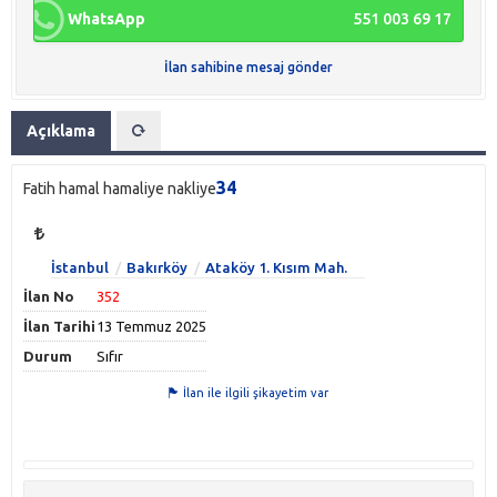
WhatsApp
551 003 69 17
İlan sahibine mesaj gönder
Açıklama
34
Fatih hamal hamaliye nakliye
İstanbul
Bakırköy
Ataköy 1. Kısım Mah.
İlan No
352
İlan Tarihi
13 Temmuz 2025
Durum
Sıfır
İlan ile ilgili şikayetim var