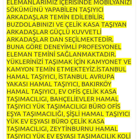
ELEMANLARIMIZ İÇERİSİNDE MOBİLYANIZI
SÖKÜMÜNÜ YAPABİLEN TAŞIYICI
ARKADAŞLAR TEMİN EDİLEBİLİR.
BUZDOLABINIZI VE ÇELİK KASA TAŞIYAN
ARKADAŞLAR GÜÇLÜ KUVVETLİ
ARKADAŞLAR DAN SEÇİLMEKTEDİR.
BUNA GÖRE DENEYİMLİ PROFESYONEL
ELEMAN TEMİNİ SAĞLANMAKTADIR.
YÜKLERİNİZİ TAŞIMAK İÇİN KAMYONET VE
KAMYON TEMİN ETMEKTEYİZ.İSTANBUL
HAMAL TAŞIYICI, İSTANBUL AVRUPA
YAKASI HAMAL TAŞIYICI, BAKIRKÖY
HAMAL TAŞIYICI, EV OFİS ÇELİK KASA
TAŞIMACILIGI, BAHÇELİEVLER HAMAL
TAŞIYICI YÜK TAŞIMACILIGI BÜRO OFİS
EŞYA TAŞIMACILIĞI, ŞİŞLİ HAMAL TAŞIYICI
YÜK EV EŞYASI BÜRO ÇELİK KASA
TAŞIMACILIGI, ZEYTİNBURNU HAMAL
TAŞIYICI YÜK EV EŞYASI TAŞIMACILIK KOLİ