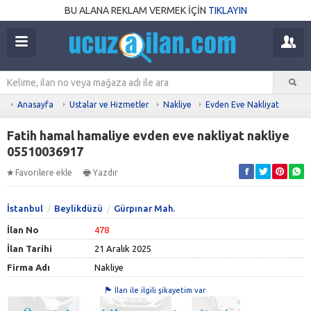
BU ALANA REKLAM VERMEK İÇİN
TIKLAYIN
Anasayfa
Ustalar ve Hizmetler
Nakliye
Evden Eve Nakliyat
Fatih hamal hamaliye evden eve nakliyat nakliye
05510036917
Favorilere ekle
Yazdır
İstanbul
Beylikdüzü
Gürpınar Mah.
İlan No
478
İlan Tarihi
21 Aralık 2025
Firma Adı
Nakliye
İlan ile ilgili şikayetim var