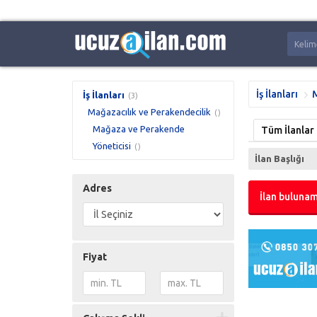
İş İlanları
M
İş İlanları
(3)
Mağazacılık ve Perakendecilik
()
Mağaza ve Perakende
Tüm İlanlar
Yöneticisi
()
İlan Başlığı
Adres
İlan bulunam
Fiyat