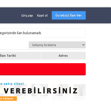
Ücretsiz İlan Ver
Giriş yap
Kayıt ol
egorisinde ilan bulunamadı.
İlan Tarihi
Adres