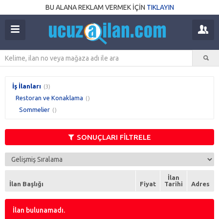
BU ALANA REKLAM VERMEK İÇİN
TIKLAYIN
İş İlanları
(3)
Restoran ve Konaklama
()
Sommelier
()
SONUÇLARI FİLTRELE
İlan
İlan Başlığı
Fiyat
Tarihi
Adres
İlan bulunamadı.