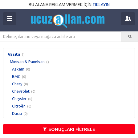
BU ALANA REKLAM VERMEK İÇİN
TIKLAYIN
Vasıta
()
Minivan & Panelvan
()
Askam
(0)
BMC
(0)
Chery
(0)
Chevrolet
(0)
Chrysler
(0)
Citroën
(0)
Dacia
(0)
Daewoo
(0)
Daihatsu
(0)
SONUÇLARI FİLTRELE
DFM
(0)