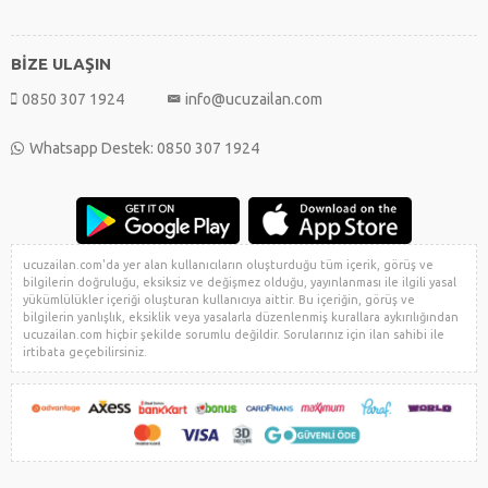
BİZE ULAŞIN
0850 307 1924
info@ucuzailan.com
Whatsapp Destek: 0850 307 1924
ucuzailan.com'da yer alan kullanıcıların oluşturduğu tüm içerik, görüş ve
bilgilerin doğruluğu, eksiksiz ve değişmez olduğu, yayınlanması ile ilgili yasal
yükümlülükler içeriği oluşturan kullanıcıya aittir. Bu içeriğin, görüş ve
bilgilerin yanlışlık, eksiklik veya yasalarla düzenlenmiş kurallara aykırılığından
ucuzailan.com hiçbir şekilde sorumlu değildir. Sorularınız için ilan sahibi ile
irtibata geçebilirsiniz.