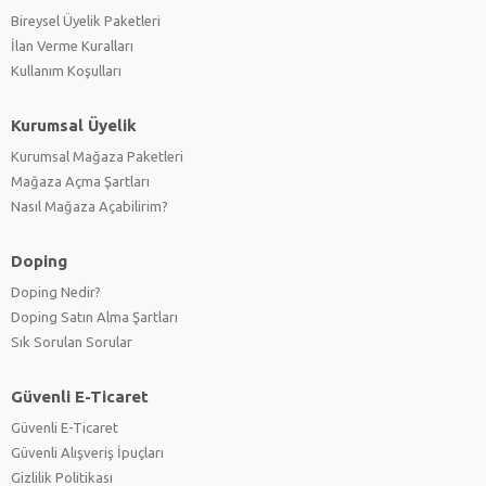
(0)
Bireysel Üyelik Paketleri
Renault
(0)
İlan Verme Kuralları
Seat
(0)
Kullanım Koşulları
Skoda
(0)
Suzuki
(0)
Kurumsal Üyelik
Temsa
(0)
Toyota
Kurumsal Mağaza Paketleri
(0)
Mağaza Açma Şartları
Volkswagen
(0)
Nasıl Mağaza Açabilirim?
Doping
Doping Nedir?
Doping Satın Alma Şartları
Sık Sorulan Sorular
Güvenli E-Ticaret
Güvenli E-Ticaret
Güvenli Alışveriş İpuçları
Gizlilik Politikası