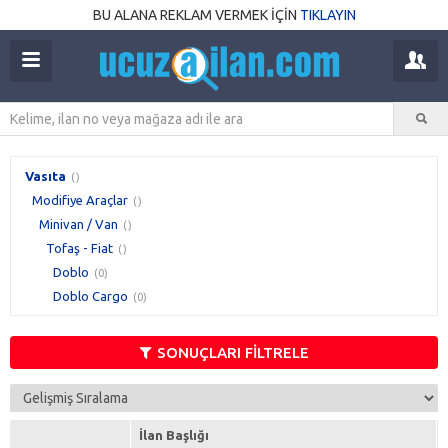
BU ALANA REKLAM VERMEK İÇİN
TIKLAYIN
Vasıta
()
Modifiye Araçlar
()
Minivan / Van
()
Tofaş - Fiat
()
Doblo
(0)
Doblo Cargo
(0)
SONUÇLARI FİLTRELE
İlan Başlığı