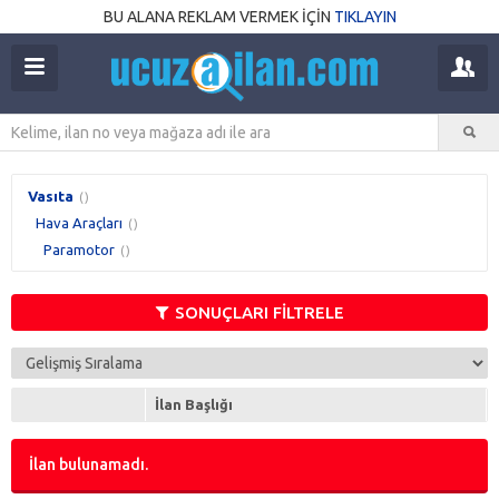
BU ALANA REKLAM VERMEK İÇİN
TIKLAYIN
Vasıta
()
Hava Araçları
()
Paramotor
()
SONUÇLARI FİLTRELE
İlan Başlığı
İlan bulunamadı.