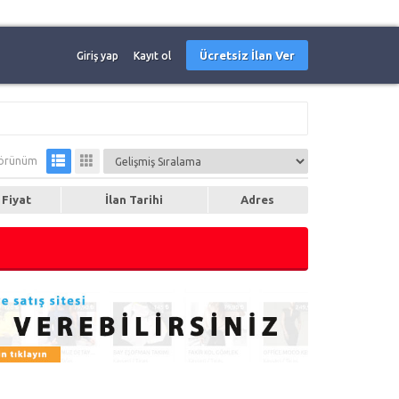
Ücretsiz İlan Ver
Giriş yap
Kayıt ol
örünüm
Fiyat
İlan Tarihi
Adres