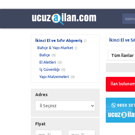
İkinci El ve Sı
İkinci El ve Sıfır Alışveriş
()
Bahçe & Yapı Market
()
Bahçe
Tüm İlanlar
(0)
El Aletleri
(0)
İş Güvenliği
(0)
Yapı Malzemeleri
(0)
İlan bulunam
Adres
Fiyat