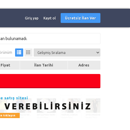
Ücretsiz İlan Ver
Giriş yap
Kayıt ol
lan bulunamadı.
örünüm
Fiyat
İlan Tarihi
Adres