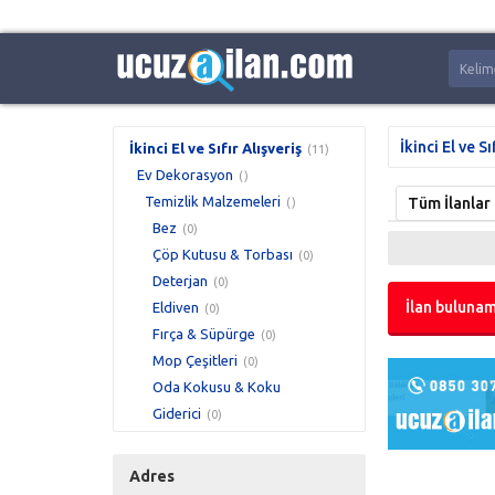
İkinci El ve Sı
İkinci El ve Sıfır Alışveriş
(11)
Ev Dekorasyon
()
Temizlik Malzemeleri
Tüm İlanlar
()
Bez
(0)
Çöp Kutusu & Torbası
(0)
Deterjan
(0)
İlan bulunam
Eldiven
(0)
Fırça & Süpürge
(0)
Mop Çeşitleri
(0)
Oda Kokusu & Koku
Giderici
(0)
Süpürge Toz Torbası
(0)
Temizlik Kağıtı
(0)
Adres