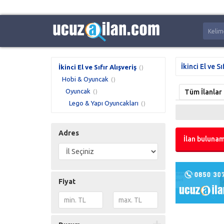
İkinci El ve Sı
İkinci El ve Sıfır Alışveriş
()
Hobi & Oyuncak
()
Oyuncak
Tüm İlanlar
()
Lego & Yapı Oyuncakları
()
Adres
İlan bulunam
Fiyat