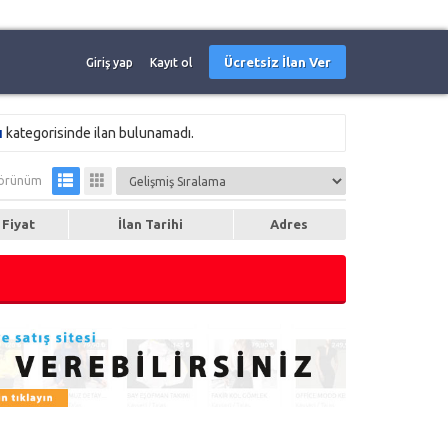
Ücretsiz İlan Ver
Giriş yap
Kayıt ol
ı
kategorisinde ilan bulunamadı.
örünüm
Fiyat
İlan Tarihi
Adres