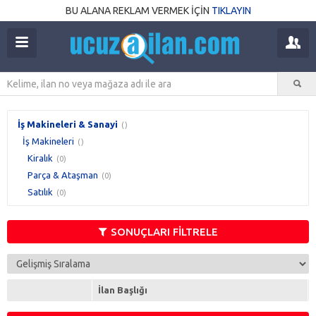
BU ALANA REKLAM VERMEK İÇİN
TIKLAYIN
İş Makineleri & Sanayi
()
İş Makineleri
()
Kiralık
(0)
Parça & Ataşman
(0)
Satılık
(0)
SONUÇLARI FİLTRELE
İlan Başlığı