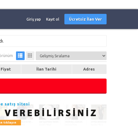
Ücretsiz İlan Ver
Giriş yap
Kayıt ol
ı.
örünüm
Fiyat
İlan Tarihi
Adres