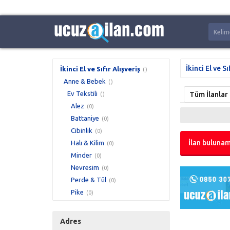
İkinci El ve Sı
İkinci El ve Sıfır Alışveriş
()
Anne & Bebek
()
Ev Tekstili
Tüm İlanlar
()
Alez
(0)
Battaniye
(0)
Cibinlik
(0)
İlan bulunam
Halı & Kilim
(0)
Minder
(0)
Nevresim
(0)
Perde & Tül
(0)
Pike
(0)
Uyku Seti
(0)
Yastık
(0)
Adres
Yatak
(0)