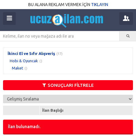
BU ALANA REKLAM VERMEK İÇİN
TIKLAYIN
İkinci El ve Sıfır Alışveriş
(17)
Hobi & Oyuncak
()
Maket
()
SONUÇLARI FİLTRELE
İlan Başlığı
İlan bulunamadı.