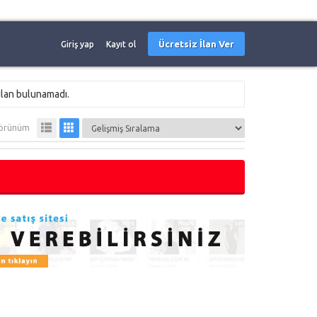
Ücretsiz İlan Ver
Giriş yap
Kayıt ol
ilan bulunamadı.
örünüm