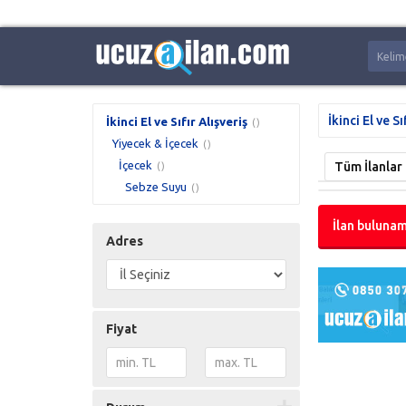
İkinci El ve Sı
İkinci El ve Sıfır Alışveriş
()
Yiyecek & İçecek
()
İçecek
Tüm İlanlar
()
Sebze Suyu
()
İlan bulunam
Adres
Fiyat