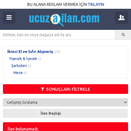
BU ALANA REKLAM VERMEK İÇİN
TIKLAYIN
İkinci El ve Sıfır Alışveriş
(11)
Yiyecek & İçecek
()
Şarküteri
()
Meze
()
SONUÇLARI FİLTRELE
İlan Başlığı
İlan bulunamadı.