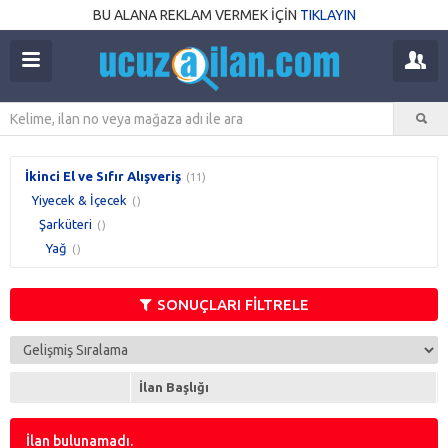
BU ALANA REKLAM VERMEK İÇİN
TIKLAYIN
İkinci El ve Sıfır Alışveriş
(11)
Yiyecek & İçecek
()
Şarküteri
()
Yağ
()
SONUÇLARI FİLTRELE
İlan Başlığı
İlan bulunamadı.