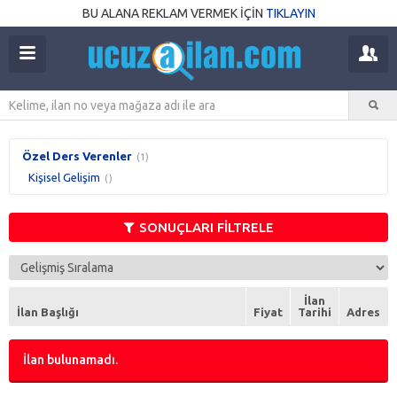
BU ALANA REKLAM VERMEK İÇİN
TIKLAYIN
Özel Ders Verenler
(1)
Kişisel Gelişim
()
SONUÇLARI FİLTRELE
İlan
İlan Başlığı
Fiyat
Tarihi
Adres
İlan bulunamadı.