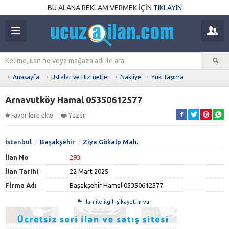
BU ALANA REKLAM VERMEK İÇİN
TIKLAYIN
Anasayfa
Ustalar ve Hizmetler
Nakliye
Yük Taşıma
Arnavutköy Hamal 05350612577
Favorilere ekle
Yazdır
İstanbul
Başakşehir
Ziya Gökalp Mah.
İlan No
293
İlan Tarihi
22 Mart 2025
Firma Adı
Başakşehir Hamal 05350612577
İlan ile ilgili şikayetim var