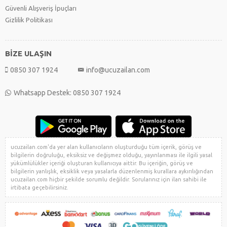
Güvenli Alışveriş İpuçları
Gizlilik Politikası
BİZE ULAŞIN
0850 307 1924
info@ucuzailan.com
Whatsapp Destek: 0850 307 1924
ucuzailan.com'da yer alan kullanıcıların oluşturduğu tüm içerik, görüş ve
bilgilerin doğruluğu, eksiksiz ve değişmez olduğu, yayınlanması ile ilgili yasal
yükümlülükler içeriği oluşturan kullanıcıya aittir. Bu içeriğin, görüş ve
bilgilerin yanlışlık, eksiklik veya yasalarla düzenlenmiş kurallara aykırılığından
ucuzailan.com hiçbir şekilde sorumlu değildir. Sorularınız için ilan sahibi ile
irtibata geçebilirsiniz.