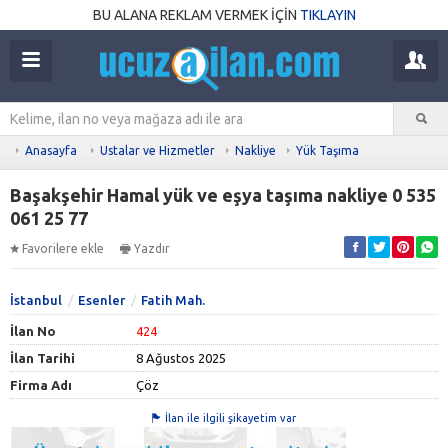
BU ALANA REKLAM VERMEK İÇİN
TIKLAYIN
Anasayfa
Ustalar ve Hizmetler
Nakliye
Yük Taşıma
Başakşehir Hamal yük ve eşya taşıma nakliye 0 535
061 25 77
Favorilere ekle
Yazdır
İstanbul
Esenler
Fatih Mah.
İlan No
424
İlan Tarihi
8 Ağustos 2025
Firma Adı
Çöz
İlan ile ilgili şikayetim var