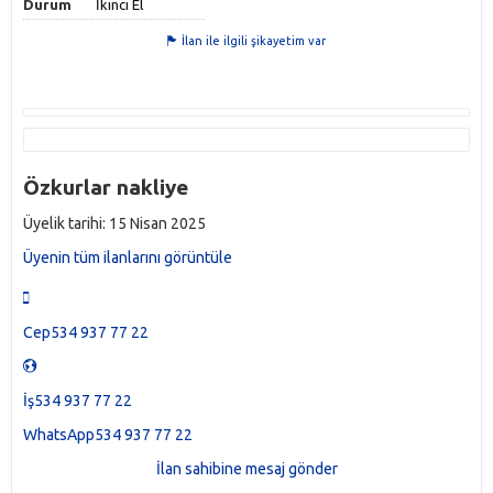
Durum
İkinci El
İlan ile ilgili şikayetim var
Özkurlar nakliye
Üyelik tarihi: 15 Nisan 2025
Üyenin tüm ilanlarını görüntüle
Cep534 937 77 22
İş534 937 77 22
WhatsApp534 937 77 22
İlan sahibine mesaj gönder