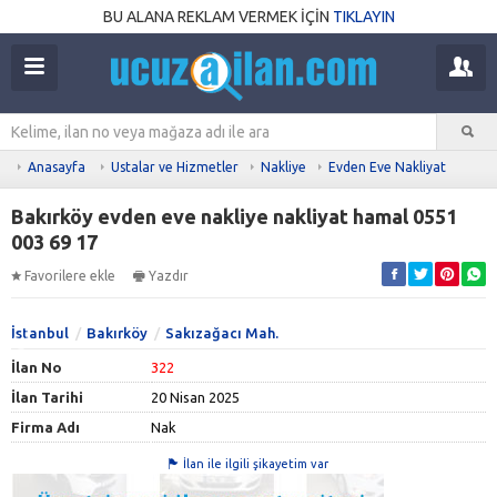
BU ALANA REKLAM VERMEK İÇİN
TIKLAYIN
Anasayfa
Ustalar ve Hizmetler
Nakliye
Evden Eve Nakliyat
Bakırköy evden eve nakliye nakliyat hamal 0551
003 69 17
Favorilere ekle
Yazdır
İstanbul
Bakırköy
Sakızağacı Mah.
İlan No
322
İlan Tarihi
20 Nisan 2025
Firma Adı
Nak
İlan ile ilgili şikayetim var