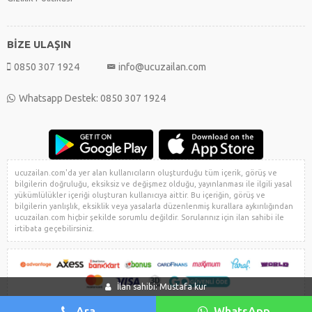
BİZE ULAŞIN
0850 307 1924
info@ucuzailan.com
Whatsapp Destek: 0850 307 1924
ucuzailan.com'da yer alan kullanıcıların oluşturduğu tüm içerik, görüş ve
bilgilerin doğruluğu, eksiksiz ve değişmez olduğu, yayınlanması ile ilgili yasal
yükümlülükler içeriği oluşturan kullanıcıya aittir. Bu içeriğin, görüş ve
bilgilerin yanlışlık, eksiklik veya yasalarla düzenlenmiş kurallara aykırılığından
ucuzailan.com hiçbir şekilde sorumlu değildir. Sorularınız için ilan sahibi ile
irtibata geçebilirsiniz.
İlan sahibi: Mustafa kur
Ara
WhatsApp