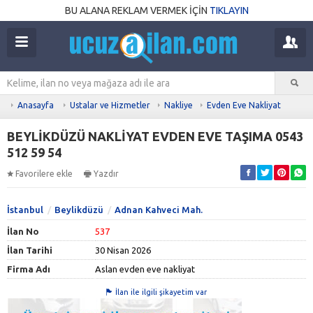
BU ALANA REKLAM VERMEK İÇİN
TIKLAYIN
Anasayfa
Ustalar ve Hizmetler
Nakliye
Evden Eve Nakliyat
BEYLİKDÜZÜ NAKLİYAT EVDEN EVE TAŞIMA 0543
512 59 54
Favorilere ekle
Yazdır
İstanbul
Beylikdüzü
Adnan Kahveci Mah.
İlan No
537
İlan Tarihi
30 Nisan 2026
Firma Adı
Aslan evden eve nakliyat
İlan ile ilgili şikayetim var