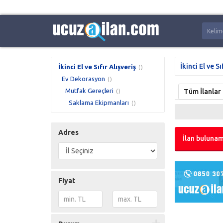
İkinci El ve Sı
İkinci El ve Sıfır Alışveriş
()
Ev Dekorasyon
()
Mutfak Gereçleri
Tüm İlanlar
()
Saklama Ekipmanları
()
Adres
İlan bulunam
Fiyat