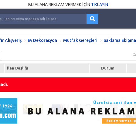
BU ALANA REKLAM VERMEK İÇİN
TIKLAYIN
fır Alışveriş
Ev Dekorasyon
Mutfak Gereçleri
Saklama Ekipma
G
İlan Başlığı
Durum
adı.