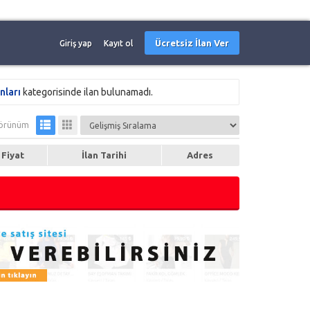
Ücretsiz İlan Ver
Giriş yap
Kayıt ol
nları
kategorisinde ilan bulunamadı.
örünüm
Fiyat
İlan Tarihi
Adres