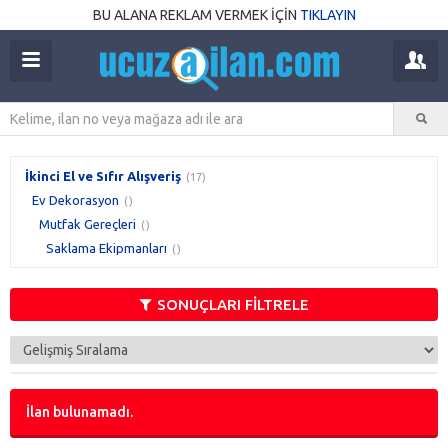
BU ALANA REKLAM VERMEK İÇİN
TIKLAYIN
İkinci El ve Sıfır Alışveriş
(17)
Ev Dekorasyon
()
Mutfak Gereçleri
()
Saklama Ekipmanları
()
SONUÇLARI FİLTRELE
İlan bulunamadı.