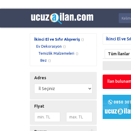
İkinci El ve Sı
İkinci El ve Sıfır Alışveriş
()
Ev Dekorasyon
()
Temizlik Malzemeleri
Tüm İlanlar
()
Bez
()
Adres
İlan bulunam
Fiyat