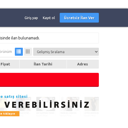
Ücretsiz İlan Ver
Giriş yap
Kayıt ol
isinde ilan bulunamadı.
örünüm
Fiyat
İlan Tarihi
Adres