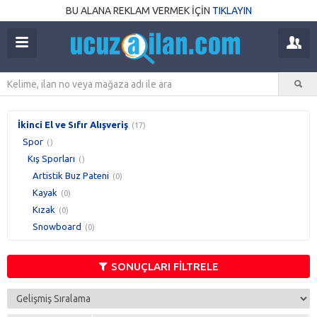
BU ALANA REKLAM VERMEK İÇİN
TIKLAYIN
İkinci El ve Sıfır Alışveriş
(17)
Spor
()
Kış Sporları
()
Artistik Buz Pateni
(0)
Kayak
(0)
Kızak
(0)
Snowboard
(0)
SONUÇLARI FİLTRELE