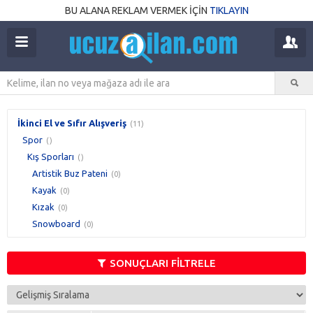
BU ALANA REKLAM VERMEK İÇİN
TIKLAYIN
İkinci El ve Sıfır Alışveriş
(11)
Spor
()
Kış Sporları
()
Artistik Buz Pateni
(0)
Kayak
(0)
Kızak
(0)
Snowboard
(0)
SONUÇLARI FİLTRELE