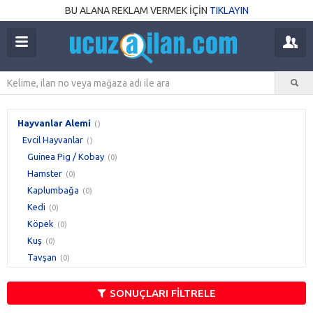
BU ALANA REKLAM VERMEK İÇİN
TIKLAYIN
Hayvanlar Alemi
()
Evcil Hayvanlar
()
Guinea Pig / Kobay
(0)
Hamster
(0)
Kaplumbağa
(0)
Kedi
(0)
Köpek
(0)
Kuş
(0)
Tavşan
(0)
SONUÇLARI FİLTRELE