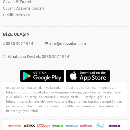
Güvenli E-Ticaret
Güvenli Alışveriş İpuçları
Gizlilik Politikası
BİZE ULAŞIN
0850 307 1924
info@ucuzailan.com
Whatsapp Destek: 0850 307 1924
ucuzailan.com'da yer alan kullanıcıların oluşturduğu tüm içerik, görüş ve
bilgilerin doğruluğu, eksiksiz ve değişmez olduğu, yayınlanması ile ilgili yasal
yükümlülükler içeriği oluşturan kullanıcıya aittir. Bu içeriğin, görüş ve
bilgilerin yanlışlık, eksiklik veya yasalarla düzenlenmiş kurallara aykırılığından
ucuzailan.com hiçbir şekilde sorumlu değildir. Sorularınız için ilan sahibi ile
irtibata geçebilirsiniz.