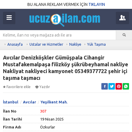
BU ALANA REKLAM VERMEK İÇİN
TIKLAYIN
Anasayfa
Ustalar ve Hizmetler
Nakliye
Yük Taşıma
Avcılar Denizköşkler Gümüşpala Cihangir
Mustafakemalpaşa filizköy şükrübeyhamal nakliye
Nakliyat nakliyeci kamyonet 05349377722 şehir içi
taşıma taşmacı
Favorilere ekle
Yazdır
İstanbul
Avcılar
Yeşilkent Mah.
İlan No
307
İlan Tarihi
19 Nisan 2025
Firma Adı
Özkurlar