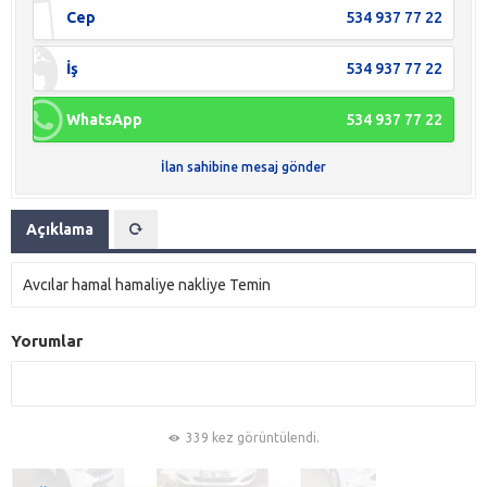
Cep
534 937 77 22
İş
534 937 77 22
WhatsApp
534 937 77 22
İlan sahibine mesaj gönder
Açıklama
Avcılar hamal hamaliye nakliye Temin
Yorumlar
339 kez görüntülendi.